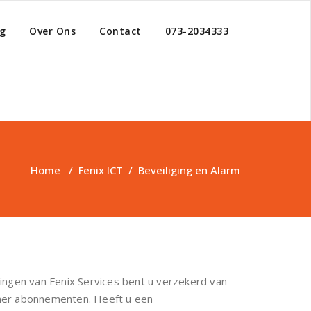
g
Over Ons
Contact
073-2034333
Home
/
Fenix ICT
/
Beveiliging en Alarm
singen van Fenix Services bent u verzekerd van
amer abonnementen. Heeft u een