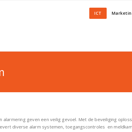
ICT
Marketin
m
n alarmering geven een veilig gevoel. Met de beveiliging oplos
es levert diverse alarm systemen, toegangscontroles en meldk