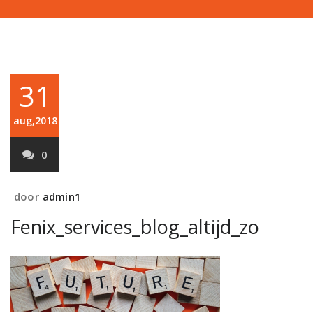
31
aug,2018
0
door
admin1
Fenix_services_blog_altijd_zo