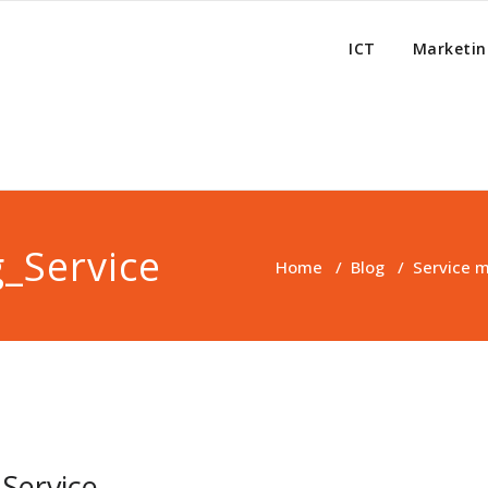
ICT
Marketin
g_Service
Home
/
Blog
/
Service m
_Service