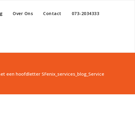
g
Over Ons
Contact
073-2034333
et een hoofdletter S
Fenix_services_blog_Service