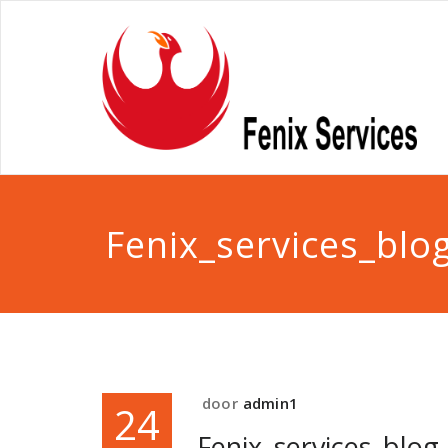
Fenix_services_blo
door
admin1
24
Fenix_services_blog