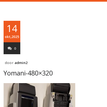
14
okt,2025
0
door
admin2
Yomani-480×320