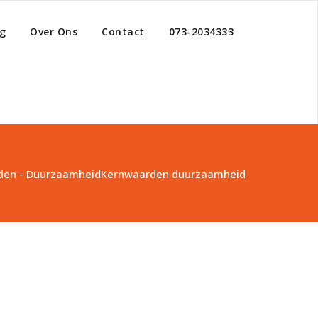
g
Over Ons
Contact
073-2034333
den - Duurzaamheid
Kernwaarden duurzaamheid