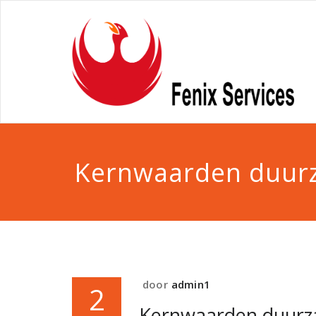
Kernwaarden duur
door
admin1
2
Kernwaarden duurz