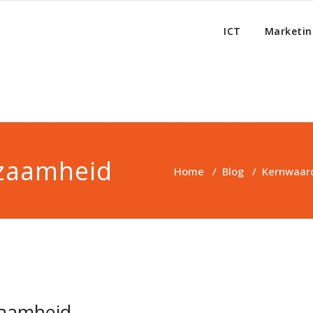
ICT
Marketin
zaamheid
Home
/
Blog
/
Kernwaar
aamheid